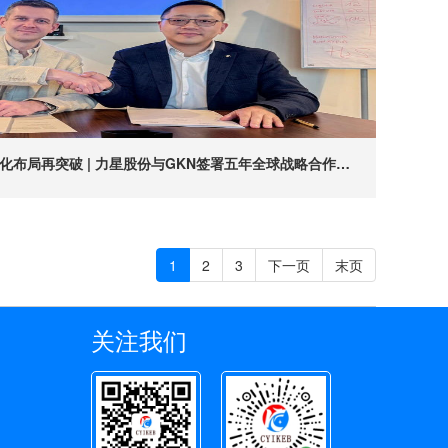
全球化布局再突破 | 力星股份与GKN签署五年全球战略合作协议
1
2
3
下一页
末页
关注我们