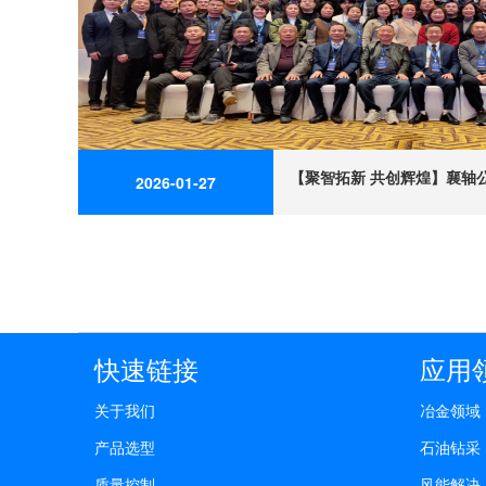
【聚智拓新 共创辉煌】襄轴公
2026-01-27
快速链接
应用
关于我们
冶金领域
产品选型
石油钻采
质量控制
风能解决